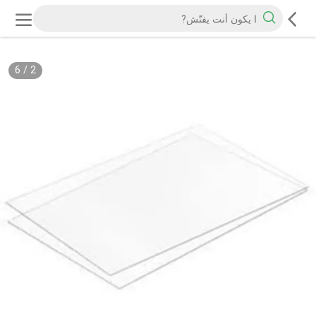
6
/
2