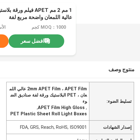
1 مم 2 مم APET فيلم ورق
عالية اللمعان واضحة مربع لفة
MOQ：1000 كجم
الأسعا
افضل سعر
منتوج وصف
2mm APET Film ، APET Film عالي اللم
عان ، PET البلاستيك ورقة لفة صناديق الض
تسليط الضوء:
وء
,
APET Film High Gloss
,
PET Plastic Sheet Roll Light Boxes
إصدار الشهادات
FDA, GRS, Reach, RoHS, ISO9001