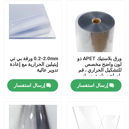
ورق بلاستيك APET ذو
0.2-2.0mm ورقة بي تي
لون واضح مخصص
إيتيلين الحرارية مع إعادة
للتشكيل الحراري ، قم
تدوير عالية
بإدراج صناديق صواني
التغليف
إرسال استفسار
إرسال استفسار
مسكن
منتجات
معلومات عنا