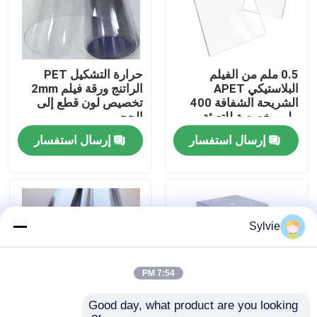
جولة في المعمل
0.5 ملم من الفيلم
حرارة التشكيل PET
مراقبة الجودة
البلاستيكي APET
الراتنج ورقة فيلم 2mm
الشريحة الشفافة 400
تخصيص لون قطع إلى
ملم مخصصة للتعبئة
الحجم
اتصل بنا
والتغليف
إرسال استفسار
إرسال استفسار
أخبار
حالات
Sylvie
ورقة PET
7:54 PM
Good day, what product are you looking 
لفة PET