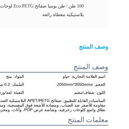
100 طن / طن يوميا صفائح Eco PETG لوحات
بلاستيكية مغطاة رائعة
وصف المنتج
وصف المنتج
اسم العلامة التجارية: جياو
المواد: بيتج
الحجم: ≥2050mm*3050mm
السُمك: 0.2 مم - 8 مم
اللون: شفاف/معتم
التعبئة: لفة/ور
المناسبات القابلة للتطبيق
مقاومة للأصفر ضد الضباب، ومضادة للأشعة فوق البنفسجية، ومض
نطاق واسع كلوحات زخرفية، وشاشة عرض POP، وأثاث، ومخزن مساعد، وإلكترونيات وتغليف طبي.
معلمات المنتج