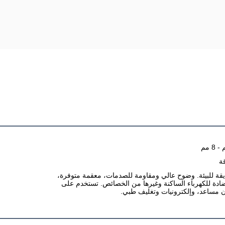
قة
: صفائح APET/PETG البلاستيكية الصديقة للبيئة. وضوح عالي ومقاومة للصدمات، معقمة متوفرة،
ادة للكهرباء الساكنة وغيرها من الخصائص. تستخدم على