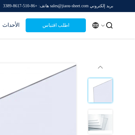
بريد إلكتروني sales@jiaou-sheet.com
هاتف: +86-510-8617-3389


الأحداث
اطلب اقتباس