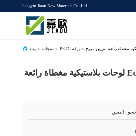
Jiangyin Jiaou New Materials Co.,Ltd
>
ورقة PETG
>
منتجات
>
بيت
صفائح Eco PETG لوحات بلاستيكية مغطاة رائعة
غسو ، الصين