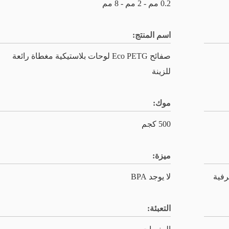
0.2 مم - 2 مم - 8 مم
اسم المنتج:
صفائح Eco PETG لوحات بلاستيكية مغطاة رائعة
للزينة
موك:
500 كجم
ميزة:
رفية
لا يوجد BPA
التعبئة: