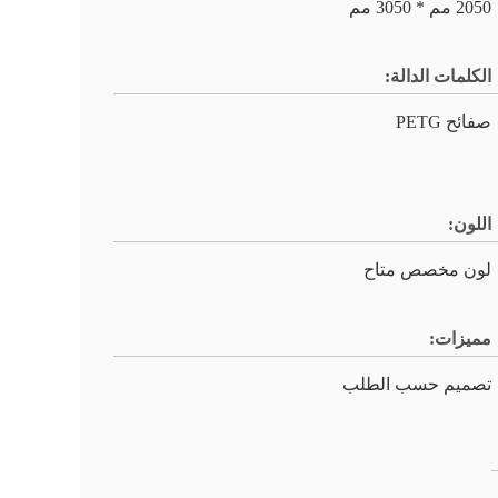
2050 مم * 3050 مم
الكلمات الدالة:
صفائح PETG
اللون:
لون مخصص متاح
مميزات:
تصميم حسب الطلب