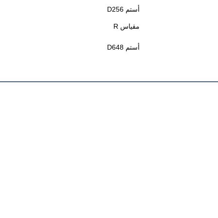
أستم D256
مقياس R
أستم D648