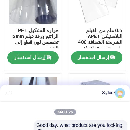
جولة في المعمل
0.5 ملم من الفيلم
حرارة التشكيل PET
مراقبة الجودة
البلاستيكي APET
الراتنج ورقة فيلم 2mm
الشريحة الشفافة 400
تخصيص لون قطع إلى
ملم مخصصة للتعبئة
الحجم
اتصل بنا
والتغليف
إرسال استفسار
إرسال استفسار
أخبار
حالات
Sylvie
ورقة PET
11:26 AM
Good day, what product are you looking 
لفة PET