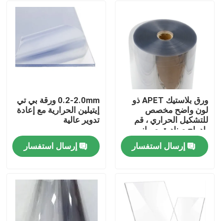
ورق بلاستيك APET ذو
0.2-2.0mm ورقة بي تي
لون واضح مخصص
إيتيلين الحرارية مع إعادة
للتشكيل الحراري ، قم
تدوير عالية
بإدراج صناديق صواني
التغليف
إرسال استفسار
إرسال استفسار
مسكن
منتجات
معلومات عنا