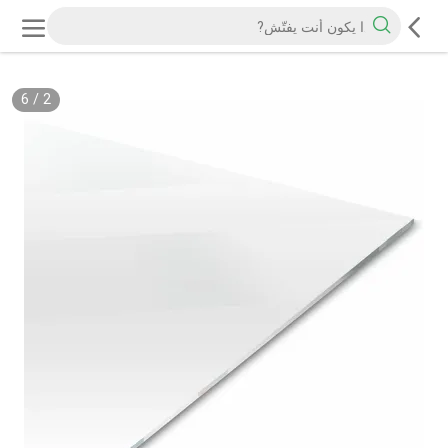
6
/
2