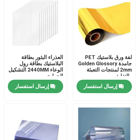
لفة ورق بلاستيك PET
العذراء البثور بطاقة
جامدة Golden Glossory
البلاستيك بطاقة رول
2mm لمنتجات التعبئة
الوعاء 2440MM التشكيل
والتغليف
الحراري
إرسال استفسار
إرسال استفسار
مسكن
منتجات
معلومات عنا