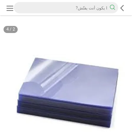
4
/
2