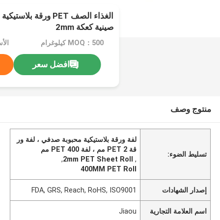
الغذاء الصف PET ورقة ب
صينية كعكة 2mm
MOQ：500 كيلوغرام
افضل سعر
منتوج وصف
لفة ورقة بلاستيكية محبوبة صدفي ، لفة ور
قة PET 2 مم ، لفة PET 400 مم
تسليط الضوء:
,
2mm PET Sheet Roll
,
400MM PET Roll
إصدار الشهادات
FDA, GRS, Reach, RoHS, ISO9001
اسم العلامة التجارية
Jiaou