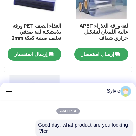
جولة في المعمل
لفة ورقة العذراء APET
الغذاء الصف PET ورقة
عالية اللمعان لتشكيل
بلاستيكية لفة صدفي
مراقبة الجودة
حراري شفاف
تغليف صينية كعكة 2mm
إرسال استفسار
إرسال استفسار
اتصل بنا
أخبار
Sylvie
حالات
11:14 AM
ورقة PET
Good day, what product are you looking 
for?
سميكة APET فيلم
ورقة بلاستيكية من RPET
لفة PET