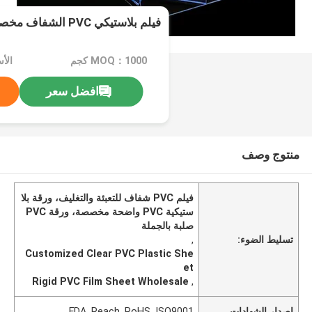
فيلم بلاستيكي PVC الشفاف مخصص للتغليف
MOQ：1000 كجم
افضل سعر
منتوج وصف
فيلم PVC شفاف للتعبئة والتغليف، ورقة بلا
ستيكية PVC واضحة مخصصة، ورقة PVC
صلبة بالجملة
تسليط الضوء:
,
Customized Clear PVC Plastic She
et
Rigid PVC Film Sheet Wholesale
,
إصدار الشهادات
FDA, Reach, RoHS, ISO9001