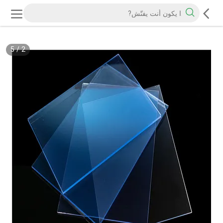
5
/
2