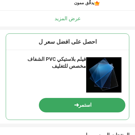
يدقّق ممون
عرض المزيد
احصل على افضل سعر ل
فيلم بلاستيكي PVC الشفاف
مخصص للتغليف
استمر
المنتجات الموصى بها