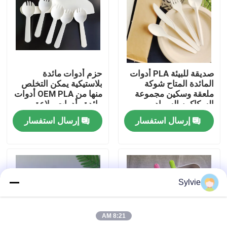
جولة في المعمل
مراقبة الجودة
صديقة للبيئة PLA أدوات
حزم أدوات مائدة
المائدة المتاح شوكة
بلاستيكية يمكن التخلص
اتصل بنا
ملعقة وسكين مجموعة
منها من OEM PLA أدوات
السكاكين السماد
مائدة وأدوات ملاعق
أطقم ملعقة وشوكة
إرسال استفسار
إرسال استفسار
وسكين
أخبار
حالات
Sylvie
ورقة PET
8:21 AM
لفة PET